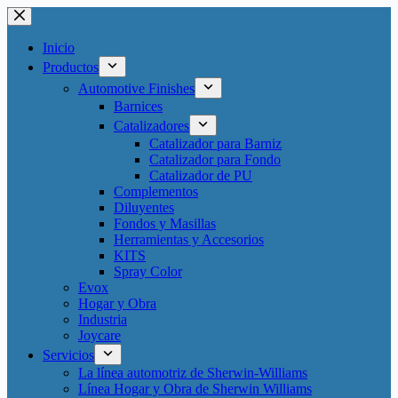
Saltar
al
contenido
Inicio
Productos
Automotive Finishes
Barnices
Catalizadores
Catalizador para Barniz
Catalizador para Fondo
Catalizador de PU
Complementos
Diluyentes
Fondos y Masillas
Herramientas y Accesorios
KITS
Spray Color
Evox
Hogar y Obra
Industria
Joycare
Servicios
La línea automotriz de Sherwin-Williams
Línea Hogar y Obra de Sherwin Williams