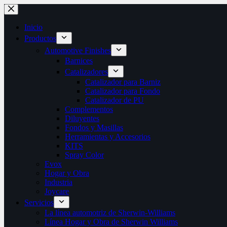
Saltar
al
contenido
Inicio
Productos
Automotive Finishes
Barnices
Catalizadores
Catalizador para Barniz
Catalizador para Fondo
Catalizador de PU
Complementos
Diluyentes
Fondos y Masillas
Herramientas y Accesorios
KITS
Spray Color
Evox
Hogar y Obra
Industria
Joycare
Servicios
La línea automotriz de Sherwin-Williams
Línea Hogar y Obra de Sherwin Williams