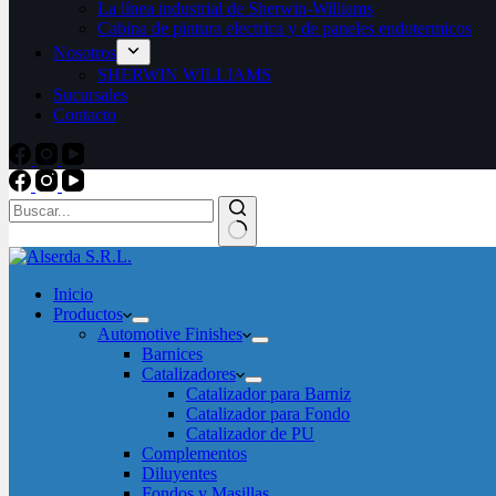
La línea industrial de Sherwin-Williams
Cabina de pintura electrica y de paneles endotermicos
Nosotros
SHERWIN WILLIAMS
Sucursales
Contacto
Sin
resultados
Inicio
Productos
Automotive Finishes
Barnices
Catalizadores
Catalizador para Barniz
Catalizador para Fondo
Catalizador de PU
Complementos
Diluyentes
Fondos y Masillas