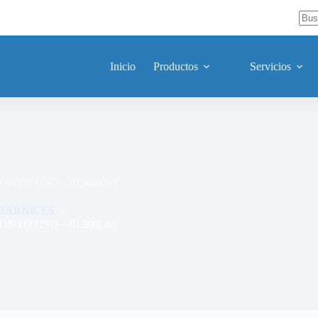
Sin
resu
Inicio
Productos
Servicios
NTO USO – (0,900Lts)
BARNICES
NTO USO – (0,900Lts)