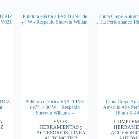
TRIZ
Pulidora eléctrica FASTLINE
Cinta Crepe Aut
l –
de7″ 1400 W – Respaldo
Amarillo Alta Per
Sherwin Williams –
18mm X 4
A
EVOX
,
COMPLEM
IZ
HERRAMIENTAS y
HERRAMIE
ACCESORIOS
,
LÍNEA
ACCESORI
AUTOMOTRIZ
AUTOMO