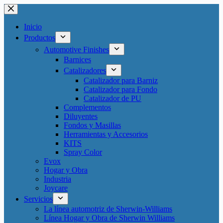
Saltar
al
contenido
Inicio
Productos
Automotive Finishes
Barnices
Catalizadores
Catalizador para Barniz
Catalizador para Fondo
Catalizador de PU
Complementos
Diluyentes
Fondos y Masillas
Herramientas y Accesorios
KITS
Spray Color
Evox
Hogar y Obra
Industria
Joycare
Servicios
La línea automotriz de Sherwin-Williams
Línea Hogar y Obra de Sherwin Williams