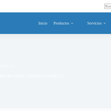
Sin
resu
Inicio
Productos
Servicios
600LTS)
NEGRO MATE VINILICO (0.600LTS)