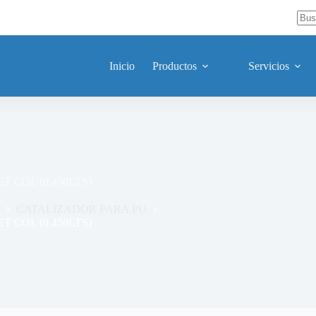
Sin
resu
Inicio
Productos
Servicios
 COL (0.450LTS)
CATALIZADOR PARA PU
 COL (0.450LTS)