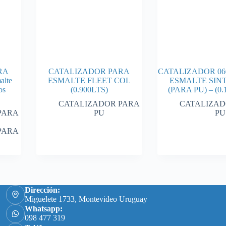
RA
CATALIZADOR PARA
CATALIZADOR 06
alte
ESMALTE FLEET COL
ESMALTE SIN
os
(0.900LTS)
(PARA PU) – (0.
CATALIZADOR PARA
CATALIZAD
PARA
PU
PU
PARA
Dirección:
Miguelete 1733, Montevideo Uruguay
Whatsapp:
098 477 319